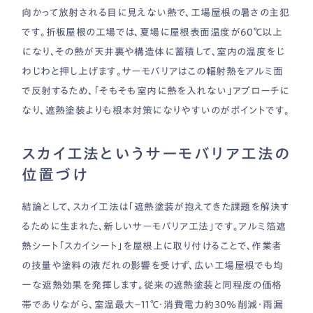
向かって放射される目に見えない熱で、工場屋根の暑さの主犯
です。折板屋根の工場では、夏場に屋根表面温度が60℃以上
になり、その熱が天井裏や構造体に蓄積して、室内の温度をじ
わじわと押し上げます。サーモバリアはこの輻射熱をアルミ面
で反射するため、「そもそも室内に熱を入れない」アプローチに
なり、遮熱塗装よりも根本対策になりやすいのがポイントです。
スカイ工法というサーモバリア工法の
位置づけ
結論として、スカイ工法は「遮熱塗装が抱えてきた課題を解決す
るために生まれた、新しいサーモバリア工法」です。アルミ箔遮
熱シート「スカイシート」を屋根上に取り付けることで、作業者
の技量や塗料の液だれの影響を受けず、広い工場屋根でも均
一な遮熱効果を発揮します。従来の遮熱塗装と同程度の価格
帯でありながら、室温最大−11℃・消費電力約30％削減・雨漏