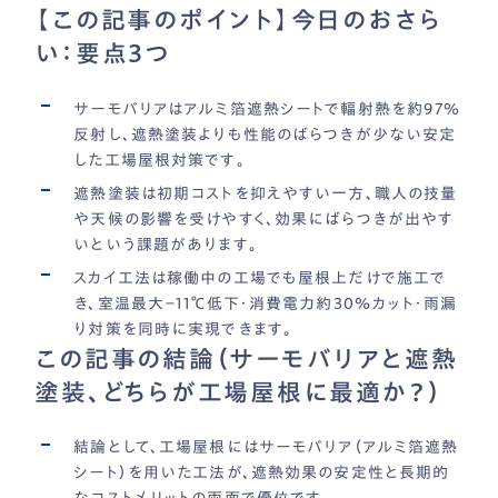
【この記事のポイント】今日のおさら
い：要点3つ
サーモバリアはアルミ箔遮熱シートで輻射熱を約97％
反射し、遮熱塗装よりも性能のばらつきが少ない安定
した工場屋根対策です。
遮熱塗装は初期コストを抑えやすい一方、職人の技量
や天候の影響を受けやすく、効果にばらつきが出やす
いという課題があります。
スカイ工法は稼働中の工場でも屋根上だけで施工で
き、室温最大−11℃低下・消費電力約30％カット・雨漏
り対策を同時に実現できます。
この記事の結論（サーモバリアと遮熱
塗装、どちらが工場屋根に最適か？）
結論として、工場屋根にはサーモバリア（アルミ箔遮熱
シート）を用いた工法が、遮熱効果の安定性と長期的