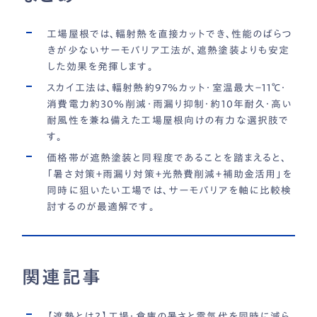
工場屋根では、輻射熱を直接カットでき、性能のばらつ
きが少ないサーモバリア工法が、遮熱塗装よりも安定
した効果を発揮します。
スカイ工法は、輻射熱約97％カット・室温最大−11℃・
消費電力約30％削減・雨漏り抑制・約10年耐久・高い
耐風性を兼ね備えた工場屋根向けの有力な選択肢で
す。
価格帯が遮熱塗装と同程度であることを踏まえると、
「暑さ対策＋雨漏り対策＋光熱費削減＋補助金活用」を
同時に狙いたい工場では、サーモバリアを軸に比較検
討するのが最適解です。
関連記事
【遮熱とは？】工場・倉庫の暑さと電気代を同時に減ら