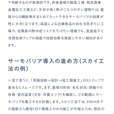
で判断するのが実務的です。折板屋根の製造工場・物流倉庫・
金属加工工場など、天井が高く熱がこもりやすい建物では、屋
根からの輻射熱をまとめてカットできるサーモバリアの効果が
特に大きくなります。高温による在庫商品の劣化を防ぎたい工
場や、従業員の熱中症リスクを下げたい現場でも、室温低下と
冷房効率アップの両面で投資効果を実感しやすい傾向があり
ます。
サーモバリア導入の進め方（スカイ工
法の例）
一言で言うと、「現場診断→設計→短工期施工」の3ステップで
進めるとスムーズです。まず、屋根の形状・劣化状況・雨漏りの
有無・室内温度（天井・作業エリア）を確認し、どの範囲にサー
モバリアを施工するか計画します。スカイ工法では、300㎡まで
の屋根なら最短1日で屋根上のみの施工が可能なため、既存の