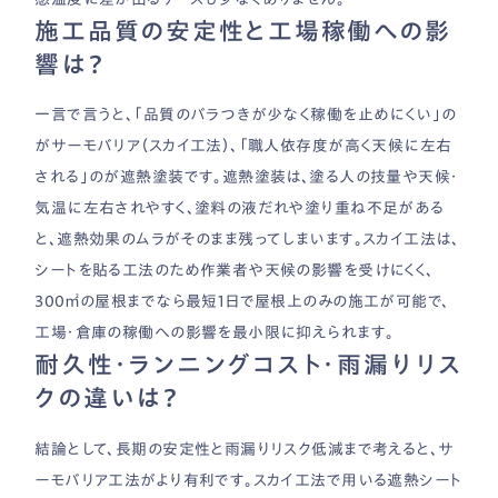
施工品質の安定性と工場稼働への影
響は？
一言で言うと、「品質のバラつきが少なく稼働を止めにくい」の
がサーモバリア（スカイ工法）、「職人依存度が高く天候に左右
される」のが遮熱塗装です。遮熱塗装は、塗る人の技量や天候・
気温に左右されやすく、塗料の液だれや塗り重ね不足がある
と、遮熱効果のムラがそのまま残ってしまいます。スカイ工法は、
シートを貼る工法のため作業者や天候の影響を受けにくく、
300㎡の屋根までなら最短1日で屋根上のみの施工が可能で、
工場・倉庫の稼働への影響を最小限に抑えられます。
耐久性・ランニングコスト・雨漏りリス
クの違いは？
結論として、長期の安定性と雨漏りリスク低減まで考えると、サ
ーモバリア工法がより有利です。スカイ工法で用いる遮熱シート