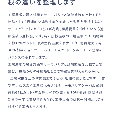
根の違いを整理します
工場屋根の暑さ対策でサーモバリアと遮熱塗装を比較すると、
結論として「長期的な遮熱性能と安定した品質を重視するなら
サーモバリア（スカイ工法）が有利、初期費用を抑えたいなら遮
熱塗装も選択肢」です。特に折板屋根の工場屋根では、輻射熱
を約97％カットし、夏の室内温度を最大−11℃、消費電力を約
30％削減できるサーモバリア工法が、トータルコストと効果の
バランスに優れています。
工場屋根の暑さ対策でサーモバリアと遮熱塗装を比較する結
論は、「屋根からの輻射熱をどこまで確実に抑えられるか」と
「工場稼働を止めずに施工できるか」を軸に選ぶことです。一言
で言うと、スカイ工法に代表されるサーモバリアシートは、輻射
熱約97％カット・室温最大−11℃・電力約30％削減・雨漏り抑
制まで一度に実現できるため、工場屋根では第一候補として検
討すべき工法と言えます。