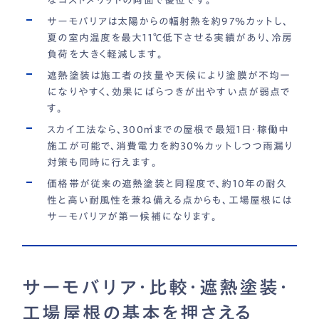
なコストメリットの両面で優位です。
サーモバリアは太陽からの輻射熱を約97％カットし、
夏の室内温度を最大11℃低下させる実績があり、冷房
負荷を大きく軽減します。
遮熱塗装は施工者の技量や天候により塗膜が不均一
になりやすく、効果にばらつきが出やすい点が弱点で
す。
スカイ工法なら、300㎡までの屋根で最短1日・稼働中
施工が可能で、消費電力を約30％カットしつつ雨漏り
対策も同時に行えます。
価格帯が従来の遮熱塗装と同程度で、約10年の耐久
性と高い耐風性を兼ね備える点からも、工場屋根には
サーモバリアが第一候補になります。
サーモバリア・比較・遮熱塗装・
工場屋根の基本を押さえる