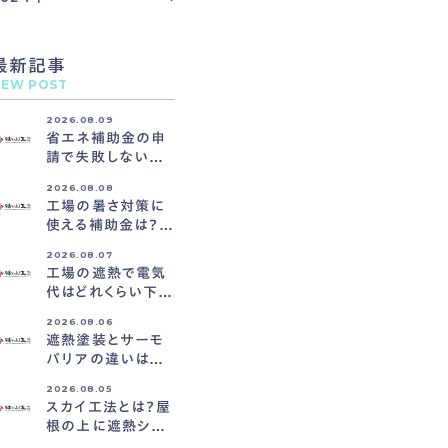
最新記事
EW POST
2026.08.09
省エネ補助金の申
請で失敗しないた
めの準備ポイント
2026.08.08
工場の暑さ対策に
使える補助金は？活
用の基本と流れ
2026.08.07
工場の遮熱で電気
代はどれくらい下が
る？削減の考え方
2026.08.06
遮熱塗装とサーモ
バリアの違いは？
効果と耐久性で比
2026.08.05
較
スカイ工法とは？屋
根の上に遮熱シー
トを張る方法を解