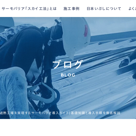
サーモバリア「スカイ工法」とは
施工事例
日本いぶしについて
よく
スカイ工法の特長
日本いぶしの施工
力
断然違う遮熱効果
会社概要
ブログ
ブログ
BLOG
遮熱工場を実現するサーモバリア導入ガイド｜基礎知識と導入手順を徹底解説