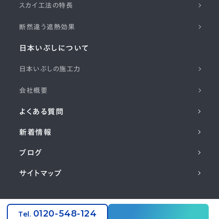
スカイ工法の特長
断然違う遮熱効果
日本いぶしについて
日本いぶしの施工力
会社概要
よくある質問
新着情報
ブログ
サイトマップ
コーポレートサイト
0120-548-124
Tel.
©2024 NIHON IBUSHI KAWARA CO,