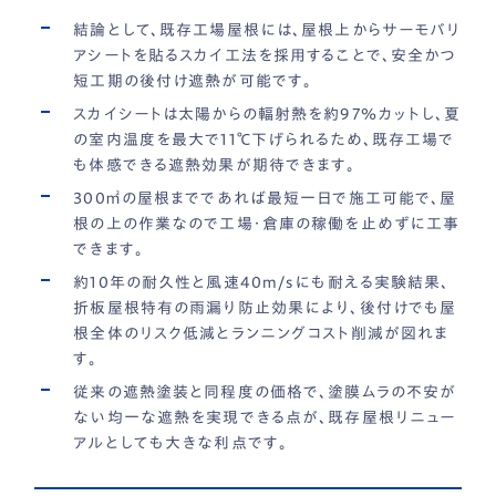
結論として、既存工場屋根には、屋根上からサーモバリ
アシートを貼るスカイ工法を採用することで、安全かつ
短工期の後付け遮熱が可能です。
スカイシートは太陽からの輻射熱を約97％カットし、夏
の室内温度を最大で11℃下げられるため、既存工場で
も体感できる遮熱効果が期待できます。
300㎡の屋根までであれば最短一日で施工可能で、屋
根の上の作業なので工場・倉庫の稼働を止めずに工事
できます。
約10年の耐久性と風速40m/sにも耐える実験結果、
折板屋根特有の雨漏り防止効果により、後付けでも屋
根全体のリスク低減とランニングコスト削減が図れま
す。
従来の遮熱塗装と同程度の価格で、塗膜ムラの不安が
ない均一な遮熱を実現できる点が、既存屋根リニュー
アルとしても大きな利点です。