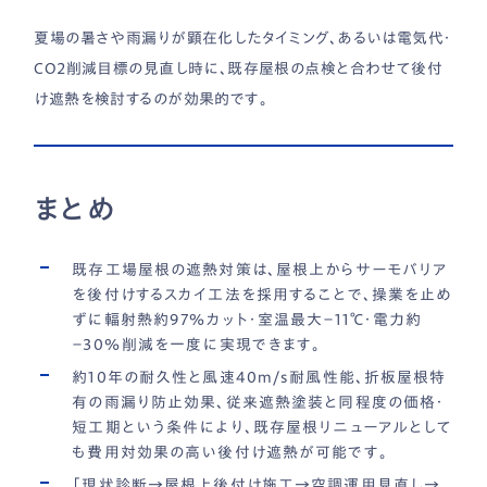
夏場の暑さや雨漏りが顕在化したタイミング、あるいは電気代・
CO2削減目標の見直し時に、既存屋根の点検と合わせて後付
け遮熱を検討するのが効果的です。
まとめ
既存工場屋根の遮熱対策は、屋根上からサーモバリア
を後付けするスカイ工法を採用することで、操業を止め
ずに輻射熱約97％カット・室温最大−11℃・電力約
−30％削減を一度に実現できます。
約10年の耐久性と風速40m/s耐風性能、折板屋根特
有の雨漏り防止効果、従来遮熱塗装と同程度の価格・
短工期という条件により、既存屋根リニューアルとして
も費用対効果の高い後付け遮熱が可能です。
「現状診断→屋根上後付け施工→空調運用見直し→