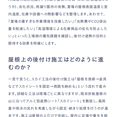
うか）、劣化状況、雨漏り箇所の有無、夏場の屋根表面温度と室
内温度、在庫や設備への熱影響などを整理します。あわせて、
「夏場の暑すぎる作業環境を改善したい」「光熱費やCO2排出
量を削減したい」「高温環境による在庫商品の劣化を防止した
い」といった工場側の優先課題を確認し、後付け遮熱の目的と
期待する効果を明確にします。
屋根上の後付け施工はどのように進
むのか？
一言で言うと、スカイ工法の後付け施工は「屋根を清掃→金具
などでスカイシートを固定→周囲を納める」という流れで進み
ます。詳細な工法は現場ごとに異なりますが、既存折板屋根の
山に沿ってアルミ箔遮熱シート「スカイシート」を敷設し、風荷
重や雨水の流れを考慮しながら固定・納まり処理を行うのが基
本です。施工は屋根の上だけで完結し、屋内に足場や養生を組