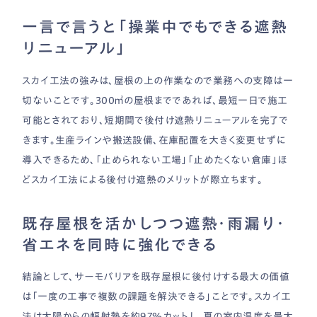
一言で言うと「操業中でもできる遮熱
リニューアル」
スカイ工法の強みは、屋根の上の作業なので業務への支障は一
切ないことです。300㎡の屋根までであれば、最短一日で施工
可能とされており、短期間で後付け遮熱リニューアルを完了で
きます。生産ラインや搬送設備、在庫配置を大きく変更せずに
導入できるため、「止められない工場」「止めたくない倉庫」ほ
どスカイ工法による後付け遮熱のメリットが際立ちます。
既存屋根を活かしつつ遮熱・雨漏り・
省エネを同時に強化できる
結論として、サーモバリアを既存屋根に後付けする最大の価値
は「一度の工事で複数の課題を解決できる」ことです。スカイ工
法は太陽からの輻射熱を約97％カットし、夏の室内温度を最大