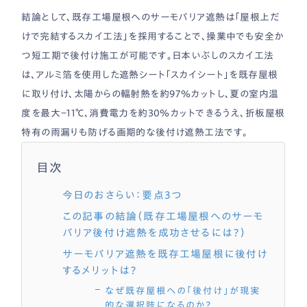
結論として、既存工場屋根へのサーモバリア遮熱は「屋根上だ
けで完結するスカイ工法」を採用することで、操業中でも安全か
つ短工期で後付け施工が可能です。日本いぶしのスカイ工法
は、アルミ箔を使用した遮熱シート「スカイシート」を既存屋根
に取り付け、太陽からの輻射熱を約97％カットし、夏の室内温
度を最大−11℃、消費電力を約30％カットできるうえ、折板屋根
特有の雨漏りも防げる画期的な後付け遮熱工法です。
目次
今日のおさらい：要点3つ
この記事の結論（既存工場屋根へのサーモ
バリア後付け遮熱を成功させるには？）
サーモバリア遮熱を既存工場屋根に後付け
するメリットは？
なぜ既存屋根への「後付け」が現実
的な選択肢になるのか？