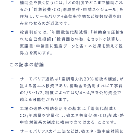
補助金を賢く使うには、「どの制度でどこまで補助され
るか」「対象経費・CO₂削減要件・申請スケジュール」を
理解し、サーモバリア＋高効率空調など複数設備を組
み合わせるのが近道です。
投資判断では、「年間電気代削減額」「補助金で圧縮さ
れた自己負担額」「投資回収年数」をセットで試算し、
稟議書・申請書に温度データと省エネ効果を添えて説
得力を高めます。
この記事の結論
サーモバリア遮熱は「空調電力約20％前後の削減」が
狙える省エネ投資であり、補助金を活用すれば工事費
の1/3〜1/2、制度によっては3/4〜4/5を公的資金で
賄える可能性があります。
工場の遮熱×補助金活用の基本は、「電気代削減と
CO₂削減量を定量化し、省エネ投資促進・CO₂削減・熱
中症対策系の制度に横串で当てはめる」ことです。
サーモバリアスカイ工法などは、省エネ・熱中症対策に