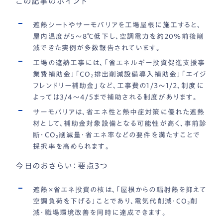
この記事のポイント
遮熱シートやサーモバリアを工場屋根に施工すると、
屋内温度が5〜8℃低下し、空調電力を約20％前後削
減できた実例が多数報告されています。
工場の遮熱工事には、「省エネルギー投資促進支援事
業費補助金」「CO₂排出削減設備導入補助金」「エイジ
フレンドリー補助金」など、工事費の1/3〜1/2、制度に
よっては3/4〜4/5まで補助される制度があります。
サーモバリアは、省エネ性と熱中症対策に優れた遮熱
材として、補助金対象設備となる可能性が高く、事前診
断・CO₂削減量・省エネ率などの要件を満たすことで
採択率を高められます。
今日のおさらい：要点3つ
遮熱×省エネ投資の核は、「屋根からの輻射熱を抑えて
空調負荷を下げる」ことであり、電気代削減・CO₂削
減・職場環境改善を同時に達成できます。