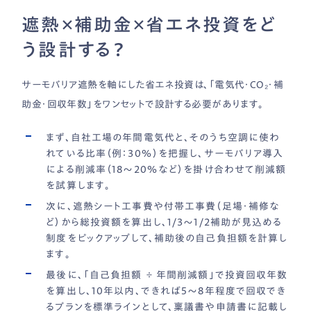
遮熱×補助金×省エネ投資をど
う設計する？
サーモバリア遮熱を軸にした省エネ投資は、「電気代・CO₂・補
助金・回収年数」をワンセットで設計する必要があります。
まず、自社工場の年間電気代と、そのうち空調に使わ
れている比率（例：30％）を把握し、サーモバリア導入
による削減率（18〜20％など）を掛け合わせて削減額
を試算します。
次に、遮熱シート工事費や付帯工事費（足場・補修な
ど）から総投資額を算出し、1/3〜1/2補助が見込める
制度をピックアップして、補助後の自己負担額を計算し
ます。
最後に、「自己負担額 ÷ 年間削減額」で投資回収年数
を算出し、10年以内、できれば5〜8年程度で回収でき
るプランを標準ラインとして、稟議書や申請書に記載し