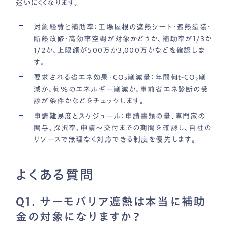
迷いにくくなります。
対象経費と補助率：
工場屋根の遮熱シート・遮熱塗装・
断熱改修・高効率空調が対象かどうか、補助率が1/3か
1/2か、上限額が500万か3,000万かなどを確認しま
す。
要求される省エネ効果・CO₂削減量：
年間何t-CO₂削
減か、何％のエネルギー削減か、事前省エネ診断の受
診が条件かなどをチェックします。
申請難易度とスケジュール：
申請書類の量、専門家の
関与、採択率、申請〜交付までの期間を確認し、自社の
リソースで無理なく対応できる制度を優先します。
よくある質問
Q1. サーモバリア遮熱は本当に補助
金の対象になりますか？