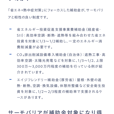
「省エネ＋熱中症対策」にフォーカスした補助金が、サーモバリ
アと相性の良い制度です。
省エネルギー投資促進支援事業費補助金（経産省・
SII）：
高効率空調・断熱・遮熱等を組み合わせた省エネ
投資を対象に1/3〜1/2補助し、一定のエネルギー消
費削減量が必要です。
CO₂排出削減設備導入補助金（自治体）：
遮熱工事・高
効率空調・太陽光発電などを対象に、1/3〜1/2、上限
300万〜3,000万円程度の補助を行っている例が紹
介されています。
エイジフレンドリー補助金（厚労省）：
屋根・外壁の遮
熱・断熱、空調・換気設備、休憩所整備など安全衛生投
資を対象に、1/2〜2/3程度の補助率で支援されるケ
ースがあります。
サーモバリアが補助金対象になり得