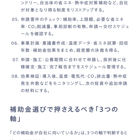
ンドリー、自治体の省エネ・熱中症対策補助など、自社
が対象となり得る制度をリストアップする。
申請要件のチェック：
補助率、上限額、必要な省エネ
率・CO₂削減量、事前診断の有無、申請〜交付スケジュ
ールを確認する。
事業計画・稟議書作成：
温度データ・省エネ試算・回収
年数・補助金効果をまとめ、経営層の決裁を得る。
申請・施工：
公募期間に合わせて申請し、採択後に仕
様確定・施工・完了報告までをスケジュール管理する。
効果検証：
導入後、温度・電気代・CO₂排出量・熱中症
発生件数などをモニタリングし、次の投資や追加申請
の材料にする。
補助金選びで押さえるべき「3つの
軸」
「どの補助金が自社に向いているか」は、3つの軸で判断すると