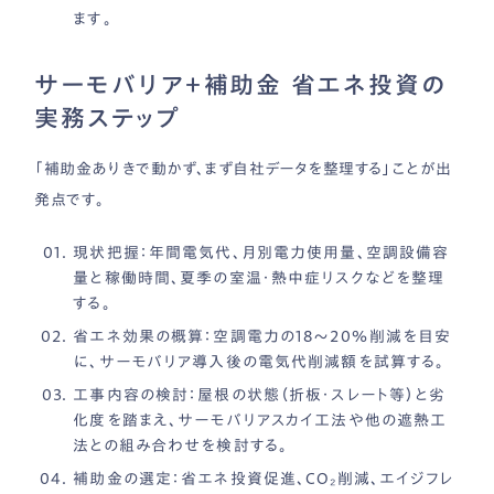
ます。
サーモバリア＋補助金 省エネ投資の
実務ステップ
「補助金ありきで動かず、まず自社データを整理する」ことが出
発点です。
現状把握：
年間電気代、月別電力使用量、空調設備容
量と稼働時間、夏季の室温・熱中症リスクなどを整理
する。
省エネ効果の概算：
空調電力の18〜20％削減を目安
に、サーモバリア導入後の電気代削減額を試算する。
工事内容の検討：
屋根の状態（折板・スレート等）と劣
化度を踏まえ、サーモバリアスカイ工法や他の遮熱工
法との組み合わせを検討する。
補助金の選定：
省エネ投資促進、CO₂削減、エイジフレ