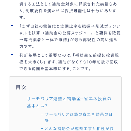
資する工法として補助金対象に採択された実績もあ
り、制度要件を満たせば採択可能性は十分にありま
す。
「まず自社の電気代と空調比率を把握→削減ポテンシ
ャルを試算→補助金の公募スケジュールと要件を確認
→専門業者と一体で申請」が最も再現性の高い進め
方です。
判断基準として重要なのは、「補助金を前提に投資規
模を大きくしすぎず、補助がなくても10年前後で回収
できる範囲を基本線にする」ことです。
目次
サーモバリア遮熱と補助金・省エネ投資の
基本とは？
サーモバリア遮熱の省エネ効果の目
安
どんな補助金が遮熱工事と相性が良