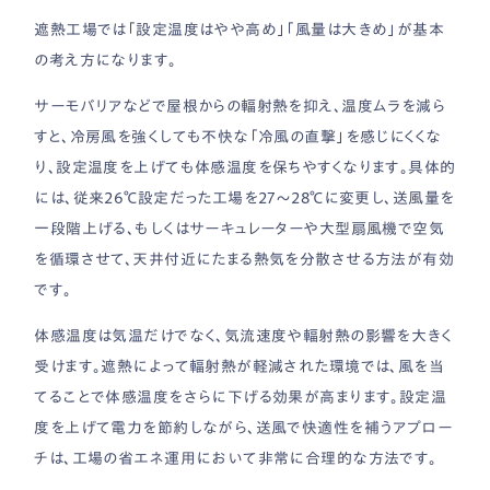
遮熱工場では「設定温度はやや高め」「風量は大きめ」が基本
の考え方になります。
サーモバリアなどで屋根からの輻射熱を抑え、温度ムラを減ら
すと、冷房風を強くしても不快な「冷風の直撃」を感じにくくな
り、設定温度を上げても体感温度を保ちやすくなります。具体的
には、従来26℃設定だった工場を27〜28℃に変更し、送風量を
一段階上げる、もしくはサーキュレーターや大型扇風機で空気
を循環させて、天井付近にたまる熱気を分散させる方法が有効
です。
体感温度は気温だけでなく、気流速度や輻射熱の影響を大きく
受けます。遮熱によって輻射熱が軽減された環境では、風を当
てることで体感温度をさらに下げる効果が高まります。設定温
度を上げて電力を節約しながら、送風で快適性を補うアプロー
チは、工場の省エネ運用において非常に合理的な方法です。