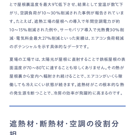
とで屋根裏温度を最大9℃低下させ、結果として室温が数℃下
がり、空調負荷が10〜30％削減された事例が報告されていま
す。たとえば、遮熱工場の屋根への導入で年間空調電力が約
10〜15％削減された例や、サーモバリア導入で光熱費30％削
減・電気料金最大27％削減といった実績は、エアコン負荷軽減
のポテンシャルを示す具体的なデータです。
夏場の工場では、太陽光が屋根に直射することで鉄板屋根の表
面温度が70〜80℃に達することも珍しくありません。その熱が
屋根裏から室内へ輻射され続けることで、エアコンがいくら稼
働しても冷えにくい状態が続きます。遮熱材がこの根本的な熱
の発生源を断つことで、冷房の効率が飛躍的に高まるのです。
遮熱材・断熱材・空調の役割分
担