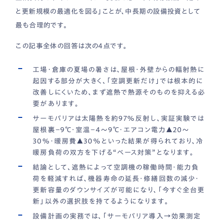
と更新規模の最適化を図る」ことが、中長期の設備投資として
最も合理的です。
この記事全体の回答は次の4点です。
工場・倉庫の夏場の暑さは、屋根・外壁からの輻射熱に
起因する部分が大きく、「空調更新だけ」では根本的に
改善しにくいため、まず遮熱で熱源そのものを抑える必
要があります。
サーモバリアは太陽熱を約97％反射し、実証実験では
屋根裏−9℃・室温−4〜9℃・エアコン電力▲20〜
30％・暖房費▲30％といった結果が得られており、冷
暖房負荷の双方を下げる“ベース対策”となります。
結論として、遮熱によって空調機の稼働時間・能力負
荷を軽減すれば、機器寿命の延長・修繕回数の減少・
更新容量のダウンサイズが可能になり、「今すぐ全台更
新」以外の選択肢を持てるようになります。
設備計画の実務では、「サーモバリア導入→効果測定