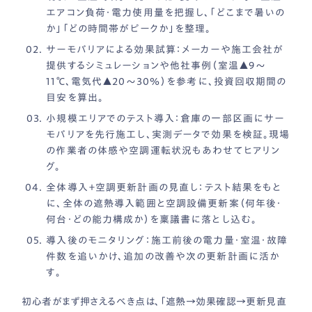
エアコン負荷・電力使用量を把握し、「どこまで暑いの
か」「どの時間帯がピークか」を整理。
サーモバリアによる効果試算
：メーカーや施工会社が
提供するシミュレーションや他社事例（室温▲9〜
11℃、電気代▲20〜30％）を参考に、投資回収期間の
目安を算出。
小規模エリアでのテスト導入
：倉庫の一部区画にサー
モバリアを先行施工し、実測データで効果を検証。現場
の作業者の体感や空調運転状況もあわせてヒアリン
グ。
全体導入＋空調更新計画の見直し
：テスト結果をもと
に、全体の遮熱導入範囲と空調設備更新案（何年後・
何台・どの能力構成か）を稟議書に落とし込む。
導入後のモニタリング
：施工前後の電力量・室温・故障
件数を追いかけ、追加の改善や次の更新計画に活か
す。
初心者がまず押さえるべき点は、「遮熱→効果確認→更新見直