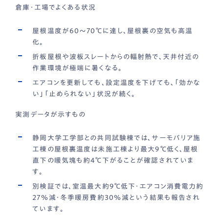
倉庫・工場でよくある状況
屋根温度が60〜70℃に達し、屋根裏の空気も高温
化。
折板屋根や波板スレートからの輻射熱で、天井付近の
作業環境が極端に暑くなる。
エアコンを更新しても、設定温度を下げても、「効かな
い」「止められない」状況が続く。
実測データが示すもの
静岡大学工学部との共同試験棟では、サーモバリア施
工棟の屋根裏温度は未施工棟より最大9℃低く、屋根
直下の暖気塊も約4℃下がることが確認されていま
す。
別検証では、室温最大約9℃低下・エアコン消費電力約
27％減・冬季暖房費約30％減という結果も報告され
ています。