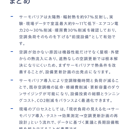
まとめ
サーモバリアは太陽熱・輻射熱を約97％反射し、実
験・現場データで室温最大約9〜11℃低下・エアコン電
力20〜30％削減・暖房費30％削減を確認しており、
空調負荷そのものを下げる“前提設備”として有効で
す。
空調が効かない原因は機器性能だけでなく屋根・外壁
からの熱流入にあり、遮熱なしの空調更新では根本解
決になりにくいため、まずサーモバリアで熱条件を改
善することが、設備更新計画の出発点になります。
サーモバリア導入により空調稼働時間と負荷が減るこ
とで、既存空調機の延命・修繕費削減・更新容量のダウ
ンサイジングが可能になり、設備投資の総額とランニン
グコスト、CO2削減をバランスよく最適化できます。
現場のプロセスとしては、「現状負荷の見える化→サー
モバリア導入・テスト→効果測定→空調更新計画の再
設計」という流れで、データに基づく稟議と長期設備戦
略を組み立てることが重要です。