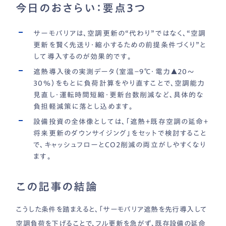
今日のおさらい：要点3つ
サーモバリアは、空調更新の“代わり”ではなく、“空調
更新を賢く先送り・縮小するための前提条件づくり”と
して導入するのが効果的です。
遮熱導入後の実測データ（室温−9℃・電力▲20〜
30％）をもとに負荷計算をやり直すことで、空調能力
見直し・運転時間短縮・更新台数削減など、具体的な
負担軽減策に落とし込めます。
設備投資の全体像としては、「遮熱＋既存空調の延命＋
将来更新のダウンサイジング」をセットで検討すること
で、キャッシュフローとCO2削減の両立がしやすくなり
ます。
この記事の結論
こうした条件を踏まえると、「サーモバリア遮熱を先行導入して
空調負荷を下げることで、フル更新を急がず、既存設備の延命