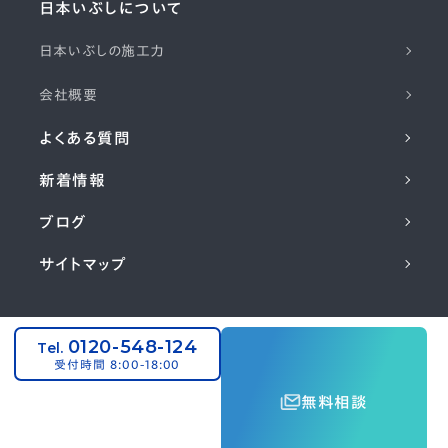
日本いぶしについて
日本いぶしの施工力
会社概要
よくある質問
新着情報
ブログ
サイトマップ
コーポレートサイト
0120-548-124
Tel.
©2024 NIHON IBUSHI KAWARA CO,
受付時間 8:00-18:00
.LTD. All Rights Reserved.
無料相談