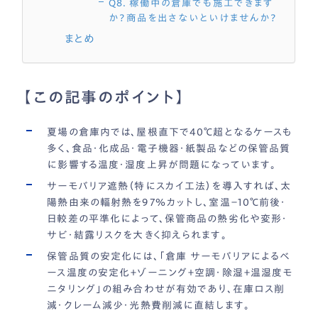
Q8. 稼働中の倉庫でも施工できます
か？商品を出さないといけませんか？
まとめ
【この記事のポイント】
夏場の倉庫内では、屋根直下で40℃超となるケースも
多く、食品・化成品・電子機器・紙製品などの保管品質
に影響する温度・湿度上昇が問題になっています。
サーモバリア遮熱（特にスカイ工法）を導入すれば、太
陽熱由来の輻射熱を97％カットし、室温−10℃前後・
日較差の平準化によって、保管商品の熱劣化や変形・
サビ・結露リスクを大きく抑えられます。
保管品質の安定化には、「倉庫 サーモバリアによるベ
ース温度の安定化＋ゾーニング＋空調・除湿＋温湿度モ
ニタリング」の組み合わせが有効であり、在庫ロス削
減・クレーム減少・光熱費削減に直結します。