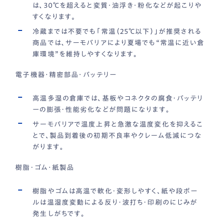
は、30℃を超えると変質・油浮き・粉化などが起こりや
すくなります。
冷蔵までは不要でも「常温（25℃以下）」が推奨される
商品では、サーモバリアにより夏場でも“常温に近い倉
庫環境”を維持しやすくなります。
電子機器・精密部品・バッテリー
高温多湿の倉庫では、基板やコネクタの腐食・バッテリ
ーの膨張・性能劣化などが問題になります。
サーモバリアで温度上昇と急激な温度変化を抑えるこ
とで、製品到着後の初期不良率やクレーム低減につな
がります。
樹脂・ゴム・紙製品
樹脂やゴムは高温で軟化・変形しやすく、紙や段ボー
ルは温湿度変動による反り・波打ち・印刷のにじみが
発生しがちです。