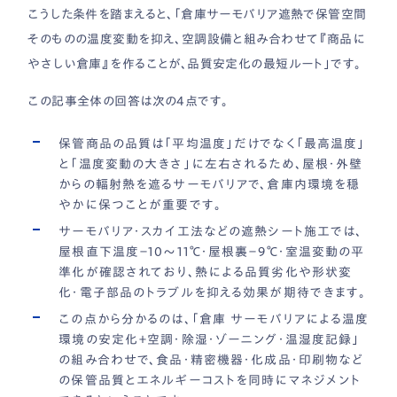
こうした条件を踏まえると、「倉庫サーモバリア遮熱で保管空間
そのものの温度変動を抑え、空調設備と組み合わせて『商品に
やさしい倉庫』を作ることが、品質安定化の最短ルート」です。
この記事全体の回答は次の4点です。
保管商品の品質は「平均温度」だけでなく「最高温度」
と「温度変動の大きさ」に左右されるため、屋根・外壁
からの輻射熱を遮るサーモバリアで、倉庫内環境を穏
やかに保つことが重要です。
サーモバリア・スカイ工法などの遮熱シート施工では、
屋根直下温度−10〜11℃・屋根裏−9℃・室温変動の平
準化が確認されており、熱による品質劣化や形状変
化・電子部品のトラブルを抑える効果が期待できます。
この点から分かるのは、「倉庫 サーモバリアによる温度
環境の安定化＋空調・除湿・ゾーニング・温湿度記録」
の組み合わせで、食品・精密機器・化成品・印刷物など
の保管品質とエネルギーコストを同時にマネジメント