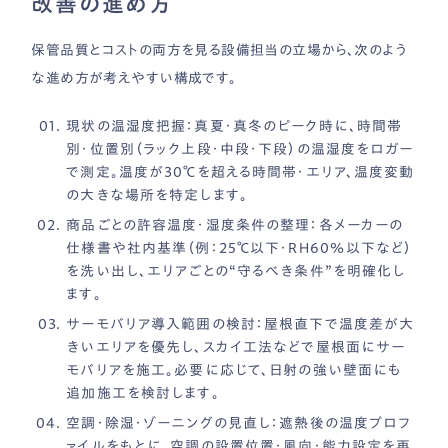
改善の進め方
保管品質とコストの両方を見る設備担当の立場から、次のよう
な進め方が考えやすい構成です。
現状の温湿度把握
：真夏・真冬のピーク時に、時間帯
別・位置別（ラック上段・中段・下段）の温湿度をロガー
で測定。温度が30℃を超える時間帯・エリア、温度変動
の大きな場所を特定します。
商品ごとの許容温度・湿度条件の整理
：各メーカーの
仕様書や社内基準（例：25℃以下・RH60％以下など）
を洗い出し、エリアごとの“守るべき条件”を明確化し
ます。
サーモバリア導入範囲の検討
：屋根直下で温度差が大
きいエリアを優先し、スカイ工法などで屋根面にサー
モバリアを施工。必要に応じて、日射の強い壁面にも
追加施工を検討します。
空調・除湿・ゾーニングの見直し
：遮熱後の温度プロフ
ァイルをもとに、空調の設置位置・風向・能力設定を再