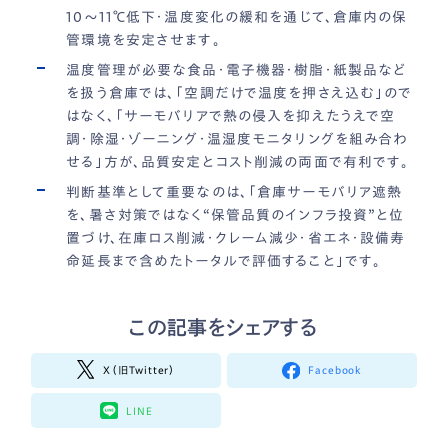
10〜11℃低下・温度変化の緩和を通じて、倉庫内の保
管環境を安定させます。
温度管理が必要な食品・電子機器・樹脂・紙製品など
を扱う倉庫では、「空調だけで温度を押さえ込む」ので
はなく、「サーモバリアで熱の侵入を抑えたうえで空
調・除湿・ゾーニング・温湿度モニタリングを組み合わ
せる」方が、品質安定とコスト削減の両面で有利です。
判断基準として重要なのは、「倉庫サーモバリア遮熱
を、暑さ対策ではなく“保管品質のインフラ投資”と位
置づけ、在庫ロス削減・クレーム減少・省エネ・設備寿
命延長まで含めたトータルで評価すること」です。
この記事をシェアする
X（旧Twitter）
Facebook
LINE