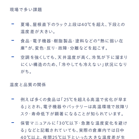
現場で多い課題
夏場、屋根直下のラック上段は40℃を超え、下段との
温度差が大きい。
食品・電子機器・樹脂製品・塗料などの“熱に弱い在
庫”が、変色・反り・故障・分離などを起こす。
空調を強くしても、天井温度が高く、冷気が下に溜まり
にくい構造のため、「冷やしても冷えない」状況になり
がち。
温度と品質の関係
例えば多くの食品は「25℃を超える高温で劣化が早ま
る」とされ、電子機器やバッテリーは高温環境で故障リ
スク・寿命低下が顕著になることが知られています。
保管マニュアルに「30℃以下・急激な温度変化を避け
る」などと記載されていても、実際の倉庫内では日中
40℃以上、夜間25℃以下といった大きな温度差が生