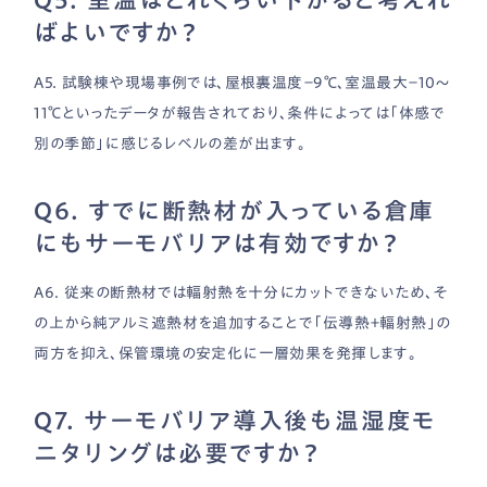
Q5. 室温はどれくらい下がると考えれ
ばよいですか？
A5. 試験棟や現場事例では、屋根裏温度−9℃、室温最大−10〜
11℃といったデータが報告されており、条件によっては「体感で
別の季節」に感じるレベルの差が出ます。
Q6. すでに断熱材が入っている倉庫
にもサーモバリアは有効ですか？
A6. 従来の断熱材では輻射熱を十分にカットできないため、そ
の上から純アルミ遮熱材を追加することで「伝導熱＋輻射熱」の
両方を抑え、保管環境の安定化に一層効果を発揮します。
Q7. サーモバリア導入後も温湿度モ
ニタリングは必要ですか？