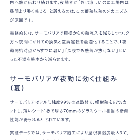
内へ熱が伝わり続けます。夜勤者が「外は涼しいのに工場内は
昼間より暑く感じる」と訴えるのは、この蓄熱放熱のメカニズム
が原因です。
実務的には、サーモバリアで屋根からの熱流入を減らしつつ、夕
方〜夜間にかけての換気と空調運転を最適化することで、「夜
勤開始時点からすでに暑い」「深夜でも熱気が抜けない」とい
った不満を根本から減らせます。
サーモバリアが夜勤に効く仕組み
（夏）
サーモバリアはアルミ純度99％の遮熱材で、輻射熱を97％カ
ットし、薄いシート1枚で厚さ70mmのグラスウール相当の断熱
性能が得られるとされています。
実証データでは、サーモバリア施工により屋根裏温度最大9℃、