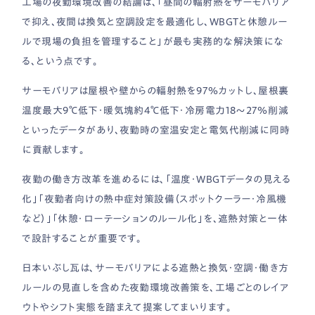
工場の夜勤環境改善の結論は、「昼間の輻射熱をサーモバリア
で抑え、夜間は換気と空調設定を最適化し、WBGTと休憩ルー
ルで現場の負担を管理すること」が最も実務的な解決策にな
る、という点です。
サーモバリアは屋根や壁からの輻射熱を97％カットし、屋根裏
温度最大9℃低下・暖気塊約4℃低下・冷房電力18〜27％削減
といったデータがあり、夜勤時の室温安定と電気代削減に同時
に貢献します。
夜勤の働き方改革を進めるには、「温度・WBGTデータの見える
化」「夜勤者向けの熱中症対策設備（スポットクーラー・冷風機
など）」「休憩・ローテーションのルール化」を、遮熱対策と一体
で設計することが重要です。
日本いぶし瓦は、サーモバリアによる遮熱と換気・空調・働き方
ルールの見直しを含めた夜勤環境改善策を、工場ごとのレイア
ウトやシフト実態を踏まえて提案してまいります。