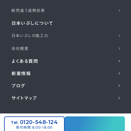
断然違う遮熱効果
日本いぶしについて
日本いぶしの施工力
会社概要
よくある質問
新着情報
ブログ
サイトマップ
コーポレートサイト
0120-548-124
©2024 NIHON IBUSHI KAWARA CO,
Tel.
受付時間 8:00-18:00
.LTD. All Rights Reserved.