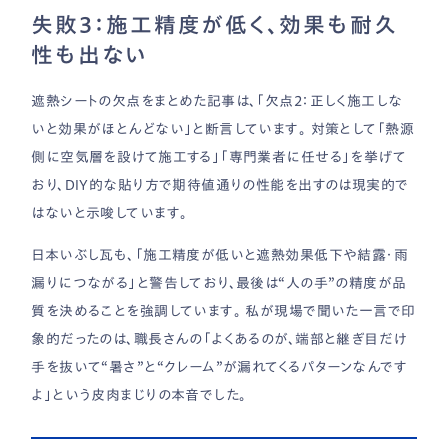
失敗3：施工精度が低く、効果も耐久
性も出ない
遮熱シートの欠点をまとめた記事は、「欠点2：正しく施工しな
いと効果がほとんどない」と断言しています。 対策として「熱源
側に空気層を設けて施工する」「専門業者に任せる」を挙げて
おり、DIY的な貼り方で期待値通りの性能を出すのは現実的で
はないと示唆しています。
日本いぶし瓦も、「施工精度が低いと遮熱効果低下や結露・雨
漏りにつながる」と警告しており、最後は“人の手”の精度が品
質を決めることを強調しています。 私が現場で聞いた一言で印
象的だったのは、職長さんの「よくあるのが、端部と継ぎ目だけ
手を抜いて“暑さ”と“クレーム”が漏れてくるパターンなんです
よ」という皮肉まじりの本音でした。