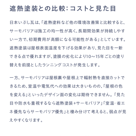
遮熱塗装との比較：コストと見た目
日本いぶし瓦は、「遮熱塗料など他の環境改善策と比較すると、
サーモバリアは施工の均一性が高く、長期間効果が持続しやす
い一方で、初期費用が高額になる可能性がある」としています。
遮熱塗装は屋根表面温度を下げる効果があり、見た目を一新
できる点で優れますが、塗膜の劣化により10〜15年ごとの塗り
替えを前提としたランニングコストが発生します。
一方、サーモバリアは屋根裏や屋根上で輻射熱を直接カットで
きるため、室温や電気代への効果は大きいものの、「屋根の色
を変える」といったデザイン面の変化は期待できません。 「見た
目や防水も重視するなら遮熱塗装＋サーモバリア」「室温・省エ
ネ優先ならサーモバリア優先」と棲み分けて考えると、弱点が見
えやすくなります。