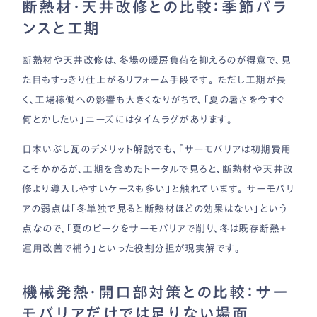
断熱材・天井改修との比較：季節バラ
ンスと工期
断熱材や天井改修は、冬場の暖房負荷を抑えるのが得意で、見
た目もすっきり仕上がるリフォーム手段です。 ただし工期が長
く、工場稼働への影響も大きくなりがちで、「夏の暑さを今すぐ
何とかしたい」ニーズにはタイムラグがあります。
日本いぶし瓦のデメリット解説でも、「サーモバリアは初期費用
こそかかるが、工期を含めたトータルで見ると、断熱材や天井改
修より導入しやすいケースも多い」と触れています。 サーモバリ
アの弱点は「冬単独で見ると断熱材ほどの効果はない」という
点なので、「夏のピークをサーモバリアで削り、冬は既存断熱＋
運用改善で補う」といった役割分担が現実解です。
機械発熱・開口部対策との比較：サー
モバリアだけでは足りない場面