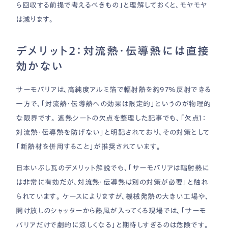
ら回収する前提で考えるべきもの」と理解しておくと、モヤモヤ
は減ります。
デメリット2：対流熱・伝導熱には直接
効かない
サーモバリアは、高純度アルミ箔で輻射熱を約97％反射できる
一方で、「対流熱・伝導熱への効果は限定的」というのが物理的
な限界です。 遮熱シートの欠点を整理した記事でも、「欠点1：
対流熱・伝導熱を防げない」と明記されており、その対策として
「断熱材を併用すること」が推奨されています。
日本いぶし瓦のデメリット解説でも、「サーモバリアは輻射熱に
は非常に有効だが、対流熱・伝導熱は別の対策が必要」と触れ
られています。 ケースによりますが、機械発熱の大きい工場や、
開け放しのシャッターから熱風が入ってくる現場では、「サーモ
バリアだけで劇的に涼しくなる」と期待しすぎるのは危険です。