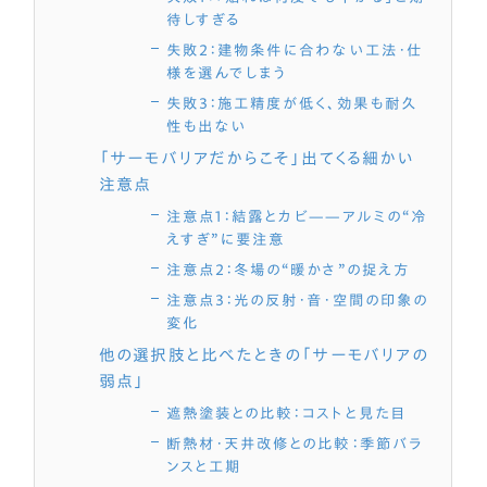
待しすぎる
失敗2：建物条件に合わない工法・仕
様を選んでしまう
失敗3：施工精度が低く、効果も耐久
性も出ない
「サーモバリアだからこそ」出てくる細かい
注意点
注意点1：結露とカビ——アルミの“冷
えすぎ”に要注意
注意点2：冬場の“暖かさ”の捉え方
注意点3：光の反射・音・空間の印象の
変化
他の選択肢と比べたときの「サーモバリアの
弱点」
遮熱塗装との比較：コストと見た目
断熱材・天井改修との比較：季節バラ
ンスと工期