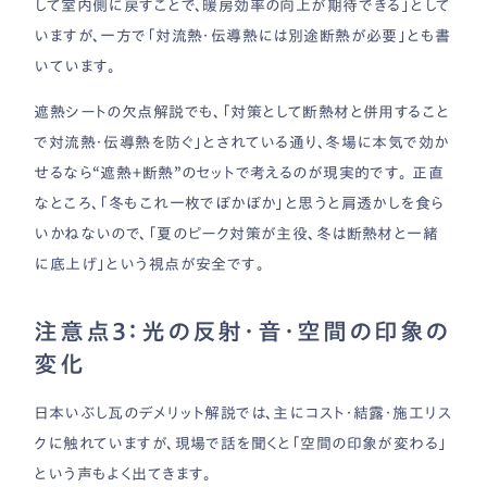
して室内側に戻すことで、暖房効率の向上が期待できる」として
いますが、一方で「対流熱・伝導熱には別途断熱が必要」とも書
いています。
遮熱シートの欠点解説でも、「対策として断熱材と併用すること
で対流熱・伝導熱を防ぐ」とされている通り、冬場に本気で効か
せるなら“遮熱＋断熱”のセットで考えるのが現実的です。 正直
なところ、「冬もこれ一枚でぽかぽか」と思うと肩透かしを食ら
いかねないので、「夏のピーク対策が主役、冬は断熱材と一緒
に底上げ」という視点が安全です。
注意点3：光の反射・音・空間の印象の
変化
日本いぶし瓦のデメリット解説では、主にコスト・結露・施工リス
クに触れていますが、現場で話を聞くと「空間の印象が変わる」
という声もよく出てきます。