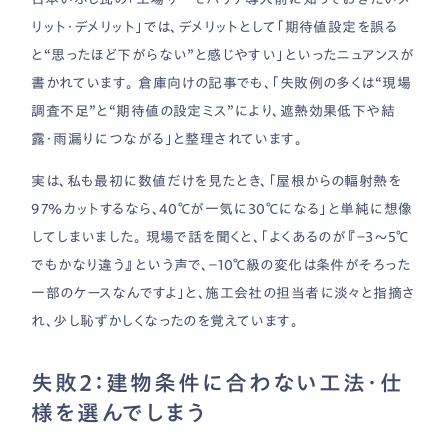
リット・デメリット」では、デメリットとして「期待値設定を誤る
と“思ったほど下がらない”と感じやすい」といったニュアンスが
書かれています。 倉庫向けの記事でも、「失敗例の多くは“現場
調査不足”と“期待値の設定ミス”により、遮熱効果低下や結
露・雨漏りにつながる」と整理されています。
実は、私も最初に数値だけを見たとき、「屋根からの輻射熱を
97％カットするなら、40℃が一気に30℃になる」と単純に想像
してしまいました。 現場で話を聞くと、「よくあるのが『−3〜5℃
でもかなり違う』という声で、−10℃級の変化は条件がそろった
一部のケースなんですよ」と、施工会社の担当者に淡々と指摘さ
れ、少し恥ずかしくなったのを覚えています。
失敗2：建物条件に合わない工法・仕
様を選んでしまう