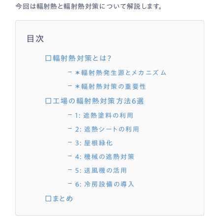
今回は輻射熱と輻射熱対策について解説します。
目次
□輻射熱対策とは？
＊輻射熱発生源とメカニズム
＊輻射熱対策の重要性
□工場の輻射熱対策方法6選
1: 遮熱塗料の利用
2: 遮熱シートの利用
3: 屋根緑化
4: 機械の遮熱対策
5: 送風機の活用
6: 冷房設備の導入
□まとめ