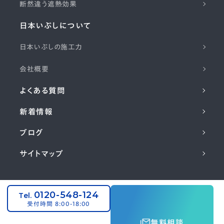
断然違う遮熱効果
日本いぶしについて
日本いぶしの施工力
会社概要
よくある質問
新着情報
ブログ
サイトマップ
コーポレートサイト
0120-548-124
Tel.
©2024 NIHON IBUSHI KAWARA CO,
受付時間 8:00-18:00
.LTD. All Rights Reserved.
無料相談